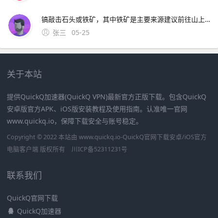
镐敲击石头或铁矿，其中铁矿是主要来源建议前往山上寻找铁矿，以提高采集效率驯服甲龙甲龙采集铁矿的效率非常高，因此尽快驯服一头甲龙至关重要这将大大加快铁矿的采集速度使用精炼炉将采集
张三
05-25
关于本站
提供QuickQ加速器(QuickQ VPN)最新官方正版下载。包含QuickQ
安卓版官方APK、iOS版安装教程及使用指南。认准唯一官网
www.quickq.io，保障下载安全与账号稳定。
Copyright © 2022 本站由 www.quickq.io-QuickQ官网下载安卓/iOS官方
电脑客户端 版权所有
川ICP备52311231号
联系我们
QuickQ官网下载
QuickQ加速器