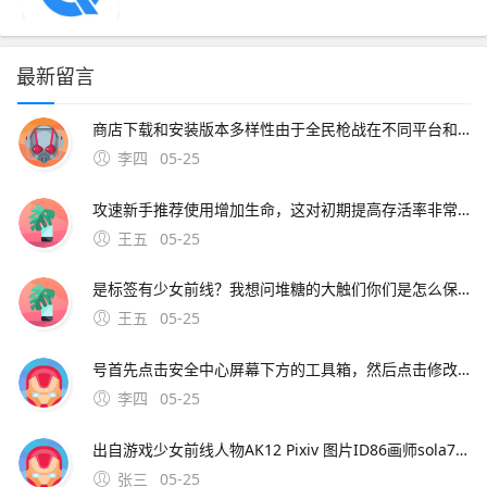
最新留言
商店下载和安装版本多样性由于全民枪战在不同平台和渠道上发布，为了满足不同平台和用户的需求，开发商会推出多个。
李四
05-25
攻速新手推荐使用增加生命，这对初期提高存活率非常重要，可以根据战术策略来加点刀战玩法 全民枪战的刀锋战士模式是专门为刀战准备的在15分钟内，一方首先达到28杀，则结
王五
05-25
是标签有少女前线？我想问堆糖的大触们你们是怎么保存插画图片上传到网络不会模糊的这些都是扫描的或者各种牛逼照相机高清拍摄然后ps的想一下手机本来就照不清楚再用一下p图app像素就更低了截图什么的像素也特别低一般人用不上扫描仪，买个牛逼相机加镜头吧。
王五
05-25
号首先点击安全中心屏幕下方的工具箱，然后点击修改密码，接着输入我们的新密码，然后点击确定，接着点击确认就可以了以下用苹果x中的6915版安全中心给大家演示一下1首先点击安全中
李四
05-25
出自游戏少女前线人物AK12 Pixiv 图片ID86画师sola7764画师ID 4图片如下电脑右键点击图片新标签页中打开链接然后保存到电脑手机点击图片，保存到手机如果APP点不开图片，用浏览器打开很高兴为你解答，满意请采纳，谢谢~；6464 × 4472点击图片放大，目前找到最高清的一
张三
05-25